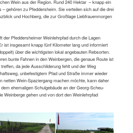
eblichen Wein aus der Region. Rund 240 Hektar – knapp ein
– gehören zu Pfeddersheim. Sie verteilen sich auf die drei
uzblick und Hochberg, die zur Großlage Liebfrauenmorgen
ft der Pfeddersheimer Weinlehrpfad durch die Lagen
 ist insgesamt knapp fünf Kilometer lang und informiert
 doppelt) über die wichtigsten lokal angebauten Rebsorten.
ren bunte Fahnen in den Weinbergen, die genaue Route ist
u treffen, da jede Ausschilderung fehlt und der Weg
chaftsweg, unbefestigtem Pfad und Straße immer wieder
nen netten Wein-Spaziergang machen möchte, kann daher
a“, dem ehemaligen Schulgebäude an der Georg-Scheu-
ie Weinberge gehen und von dort den Weinlehrpfad