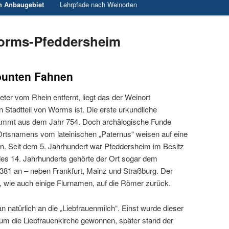
h Anbaugebiet
Lehrpfade nach Weinorten
orms-Pfeddersheim
 bunten Fahnen
eter vom Rhein entfernt, liegt das der Weinort
n Stadtteil von Worms ist. Die erste urkundliche
mmt aus dem Jahr 754. Doch archälogische Funde
Ortsnamens vom lateinischen „Paternus“ weisen auf eine
n. Seit dem 5. Jahrhundert war Pfeddersheim im Besitz
es 14. Jahrhunderts gehörte der Ort sogar dem
381 an – neben Frankfurt, Mainz und Straßburg. Der
 wie auch einige Flurnamen, auf die Römer zurück.
natürlich an die „Liebfrauenmilch“. Einst wurde dieser
um die Liebfrauenkirche gewonnen, später stand der