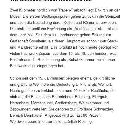
Zwei Kilometer nördlich von Traben-Trarbach liegt Enkirch an der
Mosel. Die ersten Siedlungsspuren gehen zurück in die Steinzeit
und auch die Besiedlung durch Kelten und Römer ist erwiesen.
Die erste urkundliche Erwähnung als „Anchiriacum“ stammt aus
dem Jahr 733. Seit dem 11. Jahrhundert gehört Enkirch zur
Grafschaft Sponheim, als deren Hauptort es schon 1248 Stadt-
und Marktrechte erhält. Das Ortsbild ist noch heute geprägt von
vielen Fachwerkhäusern aus dem 15. bis 18. Jahrhundert, was
Enkirch aus die Bezeichnung als „Schatzkammer rheinischen
Fachwerkbaus“ eingetragen hat.
Schon seit dem 15. Jahrhundert belegen ehemalige kirchliche
und gräfliche Weinhöfe die Bedeutung Enkirchs als Weinort.
Heute gehören zu Enkirch noch rund 90 Hektar Rebfläche, die
sich auf die Einzellagen Batterieberg, Edelberg, Ellergrub,
Herrenberg, Monteneubel, Steffensberg, Weinkammer und
Zeppwingert verteilen. Sie gehören zur Großlage Schwarzlay,
Bereich Bernkastel. Angebaut wird zu fast 90 Prozent
Weißweinreben, in erster Linie natürlich Riesling.