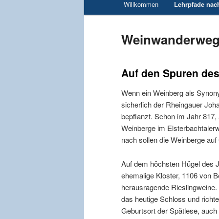
Willkommen
Lehrpfade nac
Zum Inhalt wechseln
Weinwanderweg
Auf den Spuren des
Wenn ein Weinberg als Synony
sicherlich der Rheingauer Joha
bepflanzt. Schon im Jahr 817,
Weinberge im Elsterbachtaler
nach sollen die Weinberge auf
Auf dem höchsten Hügel des J
ehemalige Kloster, 1106 von Be
herausragende Rieslingweine. 
das heutige Schloss und richte
Geburtsort der Spätlese, auch