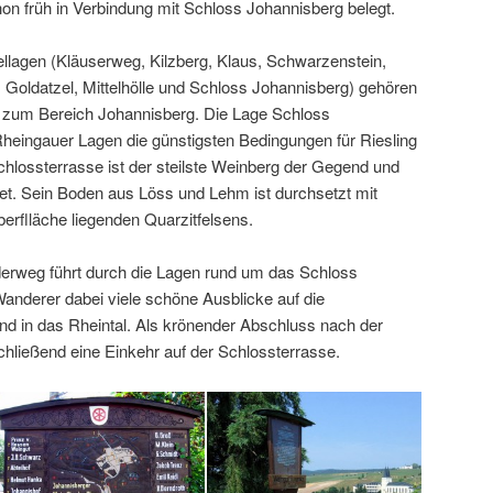
on früh in Verbindung mit Schloss Johannisberg belegt.
llagen (Kläuserweg, Kilzberg, Klaus, Schwarzenstein,
 Goldatzel, Mittelhölle und Schloss Johannisberg) gehören
d zum Bereich Johannisberg. Die Lage Schloss
Rheingauer Lagen die günstigsten Bedingungen für Riesling
chlossterrasse ist der steilste Weinberg der Gegend und
et. Sein Boden aus Löss und Lehm ist durchsetzt mit
berflläche liegenden Quarzitfelsens.
rweg führt durch die Lagen rund um das Schloss
anderer dabei viele schöne Ausblicke auf die
 in das Rheintal. Als krönender Abschluss nach der
hließend eine Einkehr auf der Schlossterrasse.