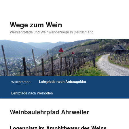
Wege zum Wein
Weinlehrpfade und Weinwanderwege in Deutschland
Hauptmenü
Lehrpfade nach Anbaugebiet
Willkommen
Zum Inhalt wechseln
Lehrpfade nach Weinorten
Weinbaulehrpfad Ahrweiler
Logenplatz im Amphitheater des Weins