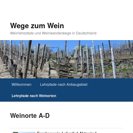
Wege zum Wein
Weinlehrpfade und Weinwanderwege in Deutschland
Hauptmenü
Willkommen
Lehrpfade nach Anbaugebiet
Zum Inhalt wechseln
Lehrpfade nach Weinorten
Weinorte A-D